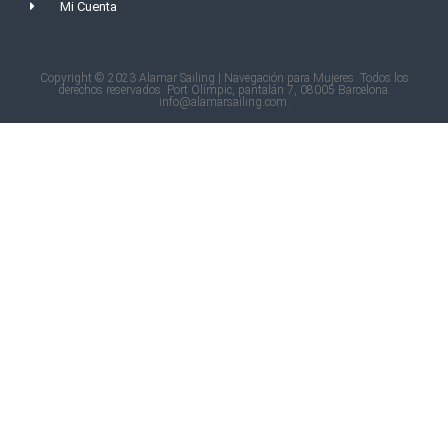
Mi Cuenta
Copyright © 2023 Alamar Sailing | Navegación para Mujeres. Todos los
derechos reservados. Port Olímpic, pantalán 7, 08005 Barcelona.
info@alamarsailing.com.