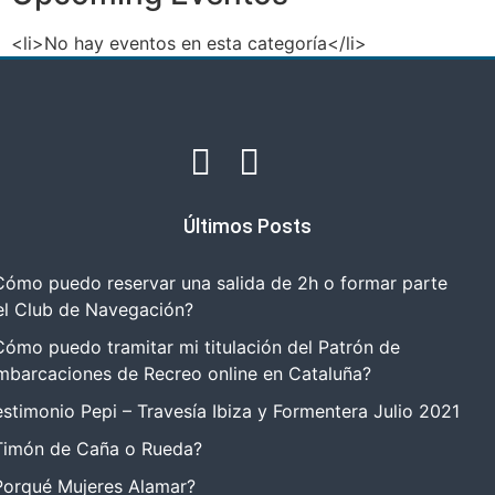
<li>No hay eventos en esta categoría</li>
Últimos Posts
Cómo puedo reservar una salida de 2h o formar parte
el Club de Navegación?
Cómo puedo tramitar mi titulación del Patrón de
mbarcaciones de Recreo online en Cataluña?
estimonio Pepi – Travesía Ibiza y Formentera Julio 2021
Timón de Caña o Rueda?
Porqué Mujeres Alamar?