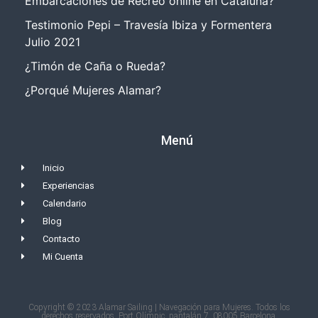
Embarcaciones de Recreo online en Cataluña?
Testimonio Pepi – Travesía Ibiza y Formentera
Julio 2021
¿Timón de Caña o Rueda?
¿Porqué Mujeres Alamar?
Menú
Inicio
Experiencias
Calendario
Blog
Contacto
Mi Cuenta
Copyright © 2023 Alamar Sailing | Navegación para Mujeres. Todos los
derechos reservados. Port Olímpic, pantalán 7, 08005 Barcelona.