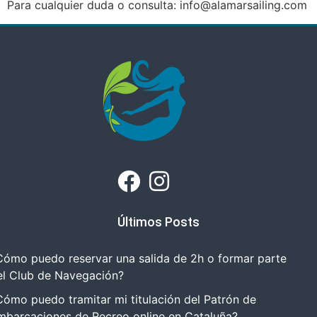
Para cualquier duda o consulta: info@alamarsailing.com
Últimos Posts
Cómo puedo reservar una salida de 2h o formar parte
el Club de Navegación?
Cómo puedo tramitar mi titulación del Patrón de
mbarcaciones de Recreo online en Cataluña?