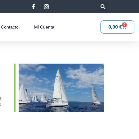
0
0,00
€
Contacto
Mi Cuenta
a,
6