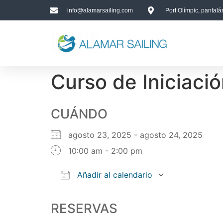
info@alamarsailing.com
Port Olímpic, pantal
Curso de Iniciació
CUÁNDO
agosto 23, 2025 - agosto 24, 2025
10:00 am - 2:00 pm
Añadir al calendario
Descargar ICS
Google Calendar
iCalendar
Office 365
Outlook Live
RESERVAS