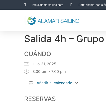
info@alamarsailing.com
Port Olímpic, pantal
Salida 4h – Grupo
CUÁNDO
julio 31, 2025
3:00 pm - 7:00 pm
Añadir al calendario
Descargar ICS
Google Calendar
iCalendar
Office 365
Outlook Live
RESERVAS