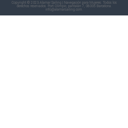
Copyright © 2023 Alamar Sailing | Navegación para Mujeres. Todos los
derechos reservados. Port Olímpic, pantalán 7, 08005 Barcelona.
info@alamarsailing.com.