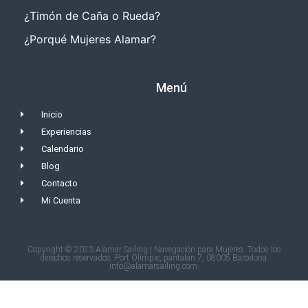
¿Timón de Caña o Rueda?
¿Porqué Mujeres Alamar?
Menú
Inicio
Experiencias
Calendario
Blog
Contacto
Mi Cuenta
Copyright © 2023 Alamar Sailing | Navegación para Mujeres. Todos los
derechos reservados. Port Olímpic, pantalán 7, 08005 Barcelona.
info@alamarsailing.com.