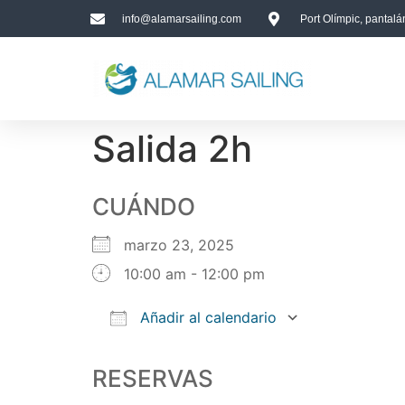
info@alamarsailing.com
Port Olímpic, pantal
Salida 2h
CUÁNDO
marzo 23, 2025
10:00 am - 12:00 pm
Añadir al calendario
Descargar ICS
Google Calendar
iCalendar
Office 365
Outlook Live
RESERVAS