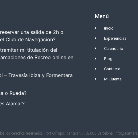
Menú
Inicio
eservar una salida de 2h o
Experiencias
del Club de Navegación?
Calendario
amitar mi titulación del
arcaciones de Recreo online en
Blog
Contacto
i – Travesía Ibiza y Formentera
Mi Cuenta
a o Rueda?
es Alamar?
os los derechos reservados. Port Olímpic, pantalán 7, 08005 Barcelona. info@alamars