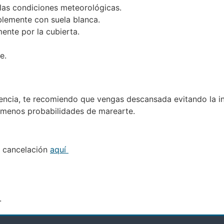
las condiciones meteorológicas.
blemente con suela blanca.
nte por la cubierta.
e.
iencia, te recomiendo que vengas descansada evitando la i
s menos probabilidades de marearte.
de cancelación
aquí
.