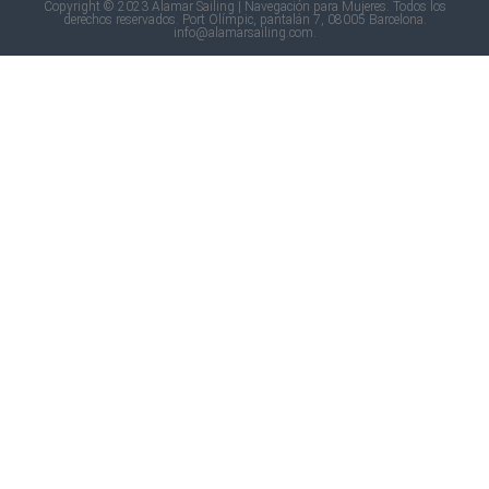
Copyright © 2023 Alamar Sailing | Navegación para Mujeres. Todos los
derechos reservados. Port Olímpic, pantalán 7, 08005 Barcelona.
info@alamarsailing.com.