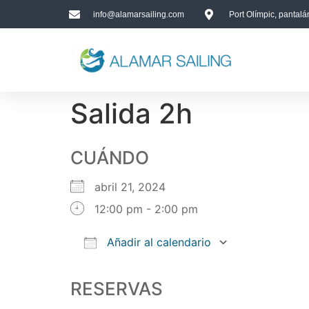
info@alamarsailing.com
Port Olímpic, pantal
Salida 2h
CUÁNDO
abril 21, 2024
12:00 pm - 2:00 pm
Añadir al calendario
Descargar ICS
Google Calendar
iCalendar
Office 365
Outlook Live
RESERVAS