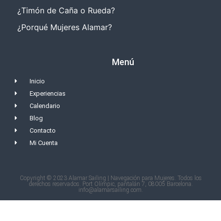
¿Timón de Caña o Rueda?
¿Porqué Mujeres Alamar?
Menú
Inicio
Experiencias
Calendario
Blog
Contacto
Mi Cuenta
Copyright © 2023 Alamar Sailing | Navegación para Mujeres. Todos los
derechos reservados. Port Olímpic, pantalán 7, 08005 Barcelona.
info@alamarsailing.com.