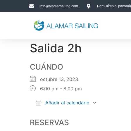
info@alamarsailing.com
Port Olímpic, pantal
Salida 2h
CUÁNDO
octubre 13, 2023
6:00 pm - 8:00 pm
Añadir al calendario
Descargar ICS
Google Calendar
iCalendar
Office 365
Outlook Live
RESERVAS