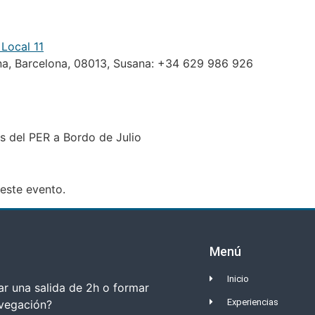
 Local 11
na, Barcelona, 08013, Susana: +34 629 986 926
s del PER a Bordo de Julio
este evento.
Menú
Inicio
r una salida de 2h o formar
Experiencias
avegación?