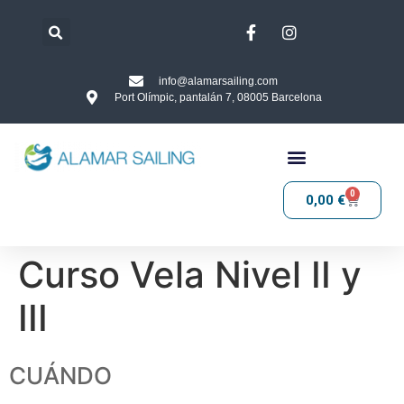
info@alamarsailing.com
Port Olímpic, pantalán 7, 08005 Barcelona
0
0,00
€
Curso Vela Nivel II y
III
CUÁNDO