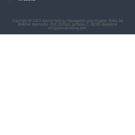
Copyright © 2023 Alamar Sailing | Navegación para Mujeres. Todos los
derechos reservados. Port Olímpic, pantalán 7, 08005 Barcelona.
info@alamarsailing.com.