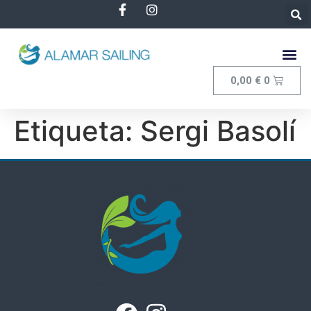
0,00
€
0
Etiqueta:
Sergi Basolí