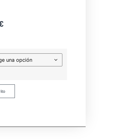
€
ito