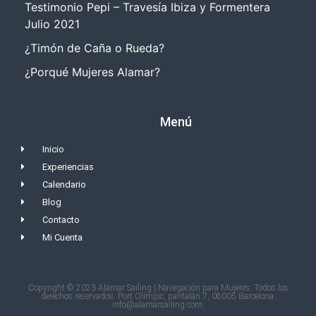
Testimonio Pepi – Travesía Ibiza y Formentera
Julio 2021
¿Timón de Caña o Rueda?
¿Porqué Mujeres Alamar?
Menú
Inicio
Experiencias
Calendario
Blog
Contacto
Mi Cuenta
Copyright © 2023 Alamar Sailing | Navegación para Mujeres. Todos los
derechos reservados. Port Olímpic, pantalán 7, 08005 Barcelona.
info@alamarsailing.com.