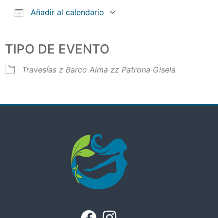
Añadir al calendario
Descargar ICS
Google Calendar
iCalendar
Office 365
Outlook Live
TIPO DE EVENTO
Travesías
z Barco Alma
zz Patrona Gisela