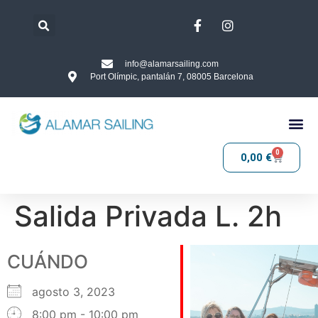
info@alamarsailing.com
Port Olímpic, pantalán 7, 08005 Barcelona
0
0,00
€
Salida Privada L. 2h
CUÁNDO
agosto 3, 2023
8:00 pm - 10:00 pm