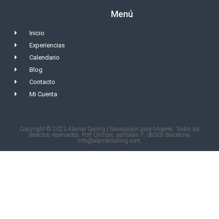
Menú
Inicio
Experiencias
Calendario
Blog
Contacto
Mi Cuenta
Copyright © 2023 Alamar Sailing | Navegación para Mujeres. Todos los
derechos reservados. Port Olímpic, pantalán 7, 08005 Barcelona.
info@alamarsailing.com.