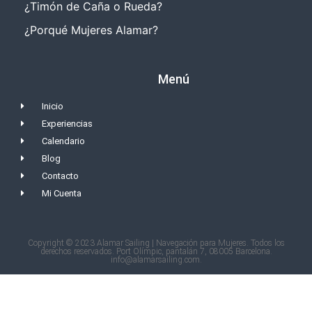
¿Timón de Caña o Rueda?
¿Porqué Mujeres Alamar?
Menú
Inicio
Experiencias
Calendario
Blog
Contacto
Mi Cuenta
Copyright © 2023 Alamar Sailing | Navegación para Mujeres. Todos los
derechos reservados. Port Olímpic, pantalán 7, 08005 Barcelona.
info@alamarsailing.com.