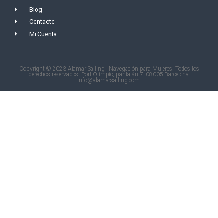
Blog
Contacto
Mi Cuenta
Copyright © 2023 Alamar Sailing | Navegación para Mujeres. Todos los
derechos reservados. Port Olímpic, pantalán 7, 08005 Barcelona.
info@alamarsailing.com.