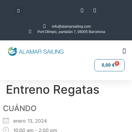
info@alamarsailing.com
Port Olímpic, pantalán 7, 08005 Barcelona
0
0,00
€
Entreno Regatas
CUÁNDO
enero 13, 2024
10:00 am - 2:00 pm