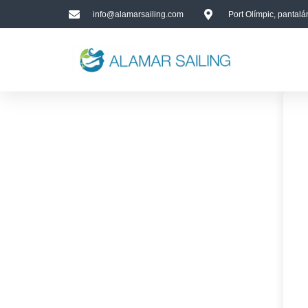
info@alamarsailing.com
Port Olímpic, pantal