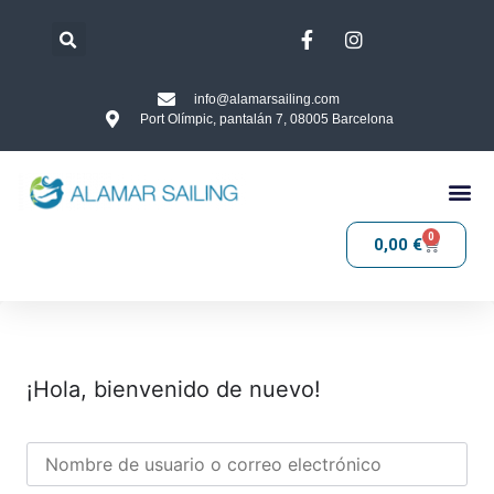
info@alamarsailing.com
Port Olímpic, pantalán 7, 08005 Barcelona
0
0,00
€
¡Hola, bienvenido de nuevo!