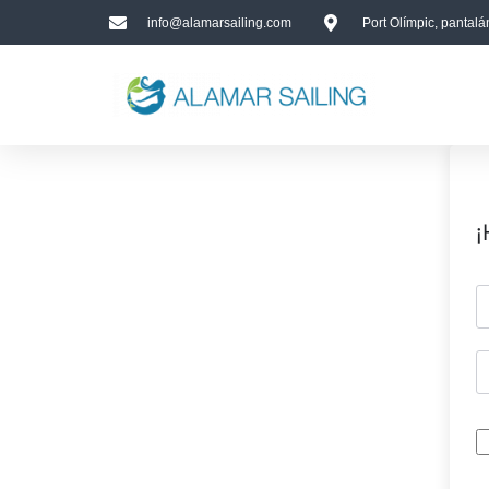
info@alamarsailing.com
Port Olímpic, pantal
¡