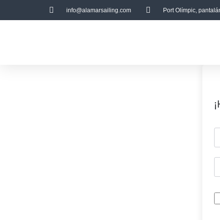
info@alamarsailing.com
Port Olímpic, pantal
¡