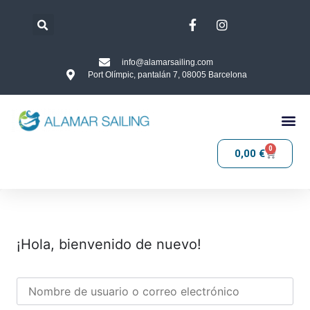
info@alamarsailing.com
Port Olímpic, pantalán 7, 08005 Barcelona
0
0,00
€
¡Hola, bienvenido de nuevo!