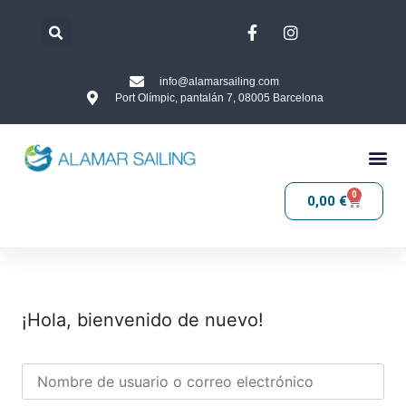
info@alamarsailing.com
Port Olímpic, pantalán 7, 08005 Barcelona
0
0,00
€
¡Hola, bienvenido de nuevo!