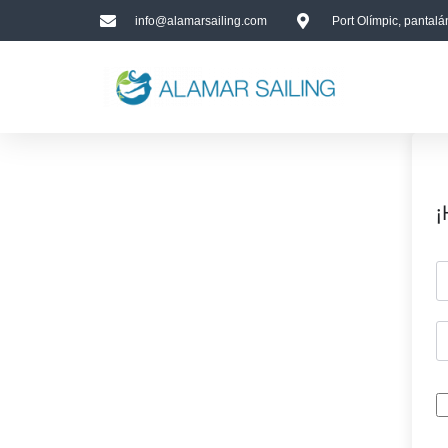
info@alamarsailing.com
Port Olímpic, pantal
¡