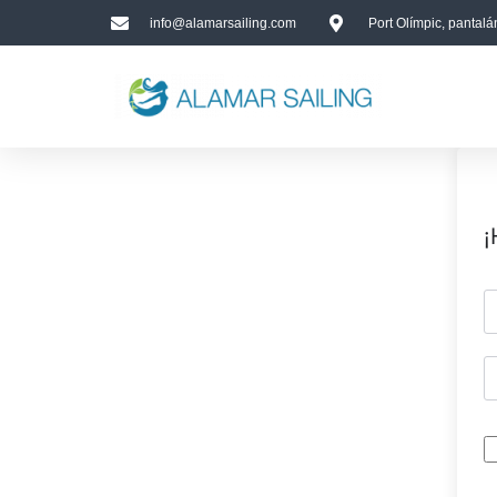
info@alamarsailing.com
Port Olímpic, pantal
¡