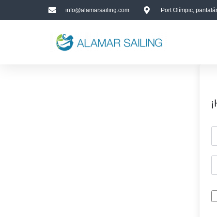
info@alamarsailing.com
Port Olímpic, pantal
¡