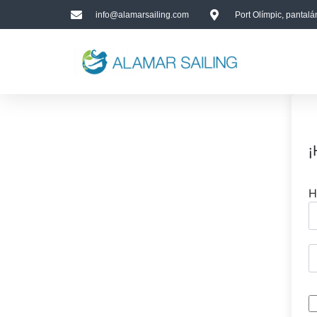
info@alamarsailing.com
Port Olímpic, pantal
¡
H