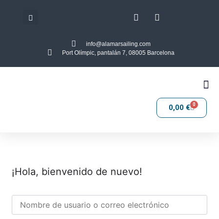
info@alamarsailing.com
Port Olímpic, pantalán 7, 08005 Barcelona
0
0,00
€
¡Hola, bienvenido de nuevo!