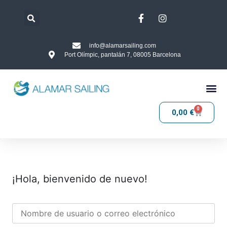
info@alamarsailing.com
Port Olímpic, pantalán 7, 08005 Barcelona
0
0,00
€
¡Hola, bienvenido de nuevo!