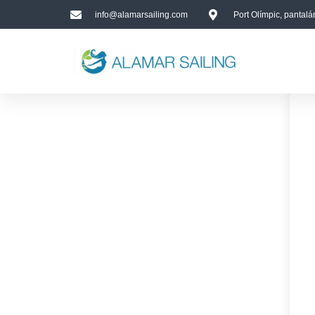
info@alamarsailing.com
Port Olímpic, pantal