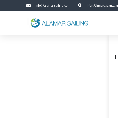
info@alamarsailing.com
Port Olímpic, pantal
¡