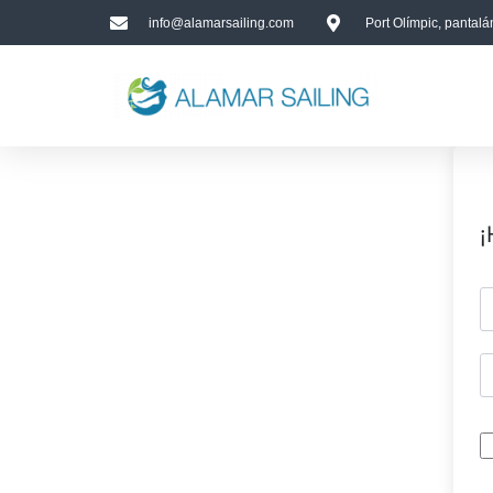
info@alamarsailing.com
Port Olímpic, pantal
¡