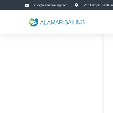
info@alamarsailing.com
Port Olímpic, pantal