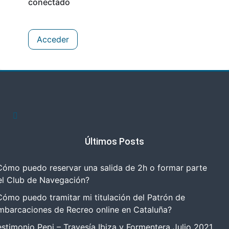
conectado
Acceder
Últimos Posts
Cómo puedo reservar una salida de 2h o formar parte
el Club de Navegación?
Cómo puedo tramitar mi titulación del Patrón de
mbarcaciones de Recreo online en Cataluña?
estimonio Pepi – Travesía Ibiza y Formentera Julio 2021