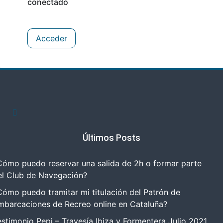
conectado
Acceder
Últimos Posts
Cómo puedo reservar una salida de 2h o formar parte
el Club de Navegación?
Cómo puedo tramitar mi titulación del Patrón de
mbarcaciones de Recreo online en Cataluña?
estimonio Pepi – Travesía Ibiza y Formentera Julio 2021