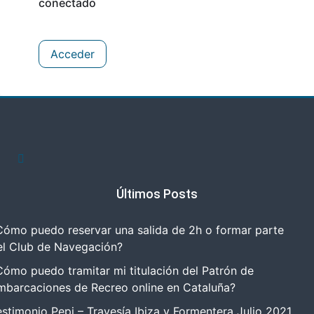
conectado
Acceder
Últimos Posts
Cómo puedo reservar una salida de 2h o formar parte
el Club de Navegación?
Cómo puedo tramitar mi titulación del Patrón de
mbarcaciones de Recreo online en Cataluña?
estimonio Pepi – Travesía Ibiza y Formentera Julio 2021